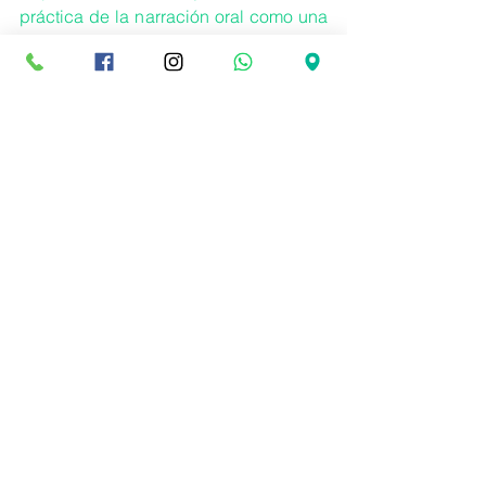
práctica de la narración oral como una 
actividad artística, sensible y  lúdica 
que permite trasmitir  las historias de 
los pueblos y  democratizar el poder 
de la memoria y de la historia.
Etiquetas:
Teatro
Contáctenos
Tel:
(593 2) 2424928
Cel:
0998038794
Email:
info@eltrebolmontessori.edu.ec