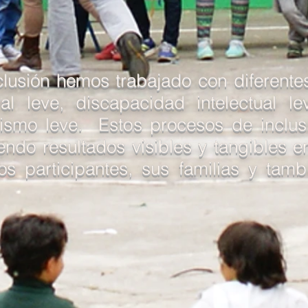
lusión hemos trabajado con diferent
al leve, discapacidad intelectual l
utismo leve. Estos procesos de inclus
ndo resultados visibles y tangibles e
s participantes, sus familias y tamb