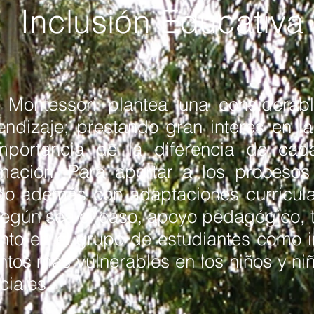
Inclusión Educativa
Montessori plantea una considerable
ndizaje; prestando gran interés en la
importancia de la diferencia de cad
mación. Para aportar a los procesos
do además con adaptaciones curricular
 según sea el caso, apoyo pedagógico, 
anto en el grupo de estudiantes como 
untos más vulnerables en los niños y n
ciales.