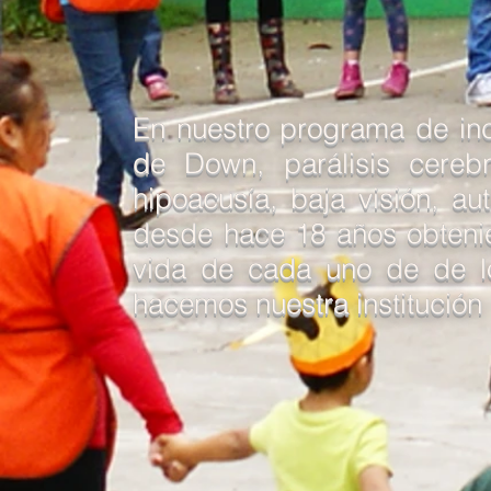
En nuestro programa de inc
de Down, parálisis cerebr
hipoacusía, baja visión, a
desde hace 18 años obtenie
vida de cada uno de de lo
hacemos nuestra institución