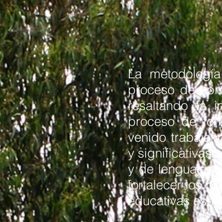
La metodología 
proceso de apre
resaltando la 
proceso de for
venido trabajan
y significativas
y de lenguaje t
fortalecer los p
educativas espe