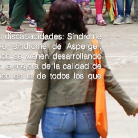
es discapacidades: Síndrome
eve, síndrome de Asperger,
ión se vienen desarrollando
n la mejora de la calidad de
ién en la de todos los que