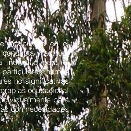
 flexibilidad en el
 conducta y actitud,
a individuo para el
 particulares hemos
es no significativas
terapias ocupacional
individualmente para
iñas con necesidades