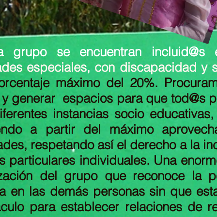
 grupo se encuentran incluid@s e
des especiales, con discapacidad y 
orcentaje máximo del 20%. Procuram
 y generar espacios para que tod@s p
iferentes instancias socio educativas
endo a partir del máximo aprovech
des, respetando así el derecho a la in
os particulares individuales. Una enor
ización del grupo que reconoce la p
ia en las demás personas sin que est
culo para establecer relaciones de re