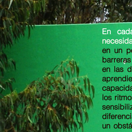
En cada
necesida
en un p
barreras
en las d
aprendi
capacida
los ritm
sensibil
diferenc
un obstá