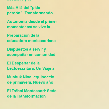
descubrimiento en nuestra
Más Allá del "pide
Feria de Ciencias!
perdón": Transformando
los conflictos en
Autonomía desde el primer
oportunidades de
momento: así se vive la
crecimiento
metodología Montessori
Preparación de la
en nuestra escuela
educadora montessoriana
Dispuestos a servir y
acompañar en comunidad
El Despertar de la
Lectoescritura: Un Viaje a
través del Lenguaje
Mushuk Nina: equinoccio
Montessori
de primavera. Nuevo año
Andino
El Trébol Montessori: Sede
de la Transformación