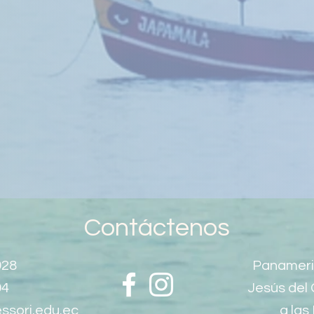
Contáctenos
928
Panameri
94
Jesús del 
ssori.edu.ec
a las