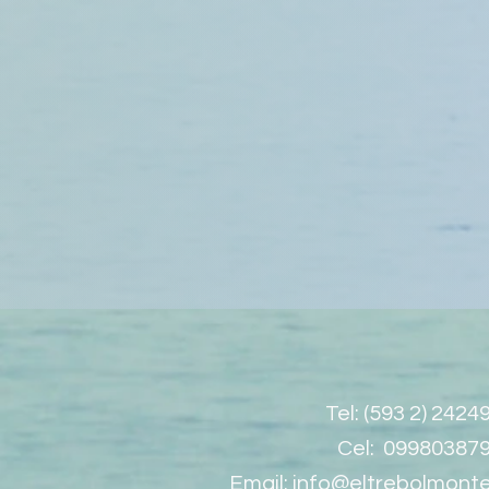
Tel: (593 2) 2424
Cel: 09980387
Email:
info@eltrebolmonte