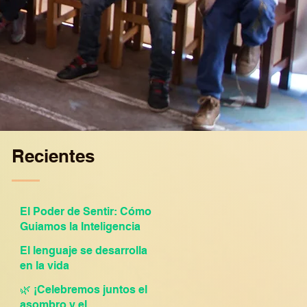
Recientes
El Poder de Sentir: Cómo
Guiamos la Inteligencia
Emocional en El Trébol
El lenguaje se desarrolla
Montessori
en la vida
🌿 ¡Celebremos juntos el
asombro y el