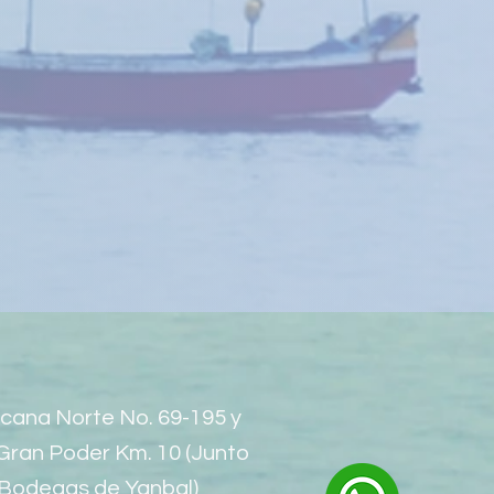
cana Norte No. 69-195 y
Gran Poder Km. 10 (Junto
 Bodegas de Yanbal)