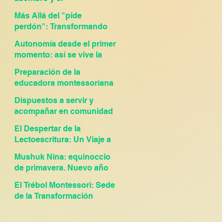
descubrimiento en nuestra
Más Allá del "pide
Feria de Ciencias!
perdón": Transformando
los conflictos en
Autonomía desde el primer
oportunidades de
momento: así se vive la
crecimiento
metodología Montessori
Preparación de la
en nuestra escuela
educadora montessoriana
Dispuestos a servir y
acompañar en comunidad
El Despertar de la
Lectoescritura: Un Viaje a
través del Lenguaje
Mushuk Nina: equinoccio
Montessori
de primavera. Nuevo año
Andino
El Trébol Montessori: Sede
de la Transformación