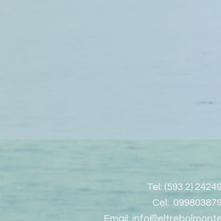
Tel: (593 2) 2424
Cel: 09980387
Email:
info@eltrebolmonte