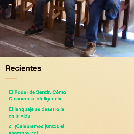
Recientes
El Poder de Sentir: Cómo
Guiamos la Inteligencia
Emocional en El Trébol
El lenguaje se desarrolla
Montessori
en la vida
🌿 ¡Celebremos juntos el
asombro y el