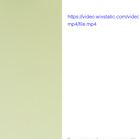
https://video.wixstatic.com/
mp4/file.mp4