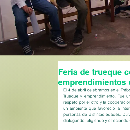
Feria de trueque c
emprendimientos 
El 4 de abril celebramos en el Tréb
Trueque y emprendimiento. Fue un 
respeto por el otro y la cooperació
un ambiente que favoreció la inter
personas de distintas edades. Dur
dialogando, eligiendo y ofreciendo 