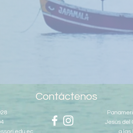
Contáctenos
928
Panameri
94
Jesús del 
ssori.edu.ec
a las