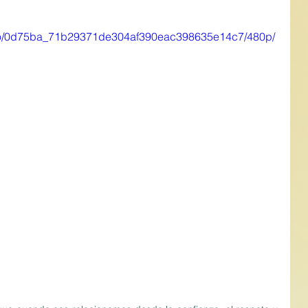
video/0d75ba_71b29371de304af390eac398635e14c7/480p/