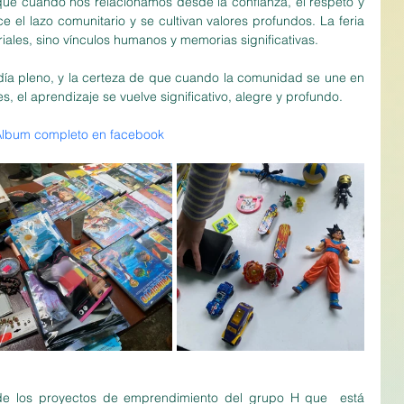
ue cuando nos relacionamos desde la confianza, el respeto y 
ce el lazo comunitario y se cultivan valores profundos. La feria 
iales, sino vínculos humanos y memorias significativas.
ía pleno, y la certeza de que cuando la comunidad se une en 
, el aprendizaje se vuelve significativo, alegre y profundo.
lbum completo en facebook
de los proyectos de emprendimiento del grupo H que  está 