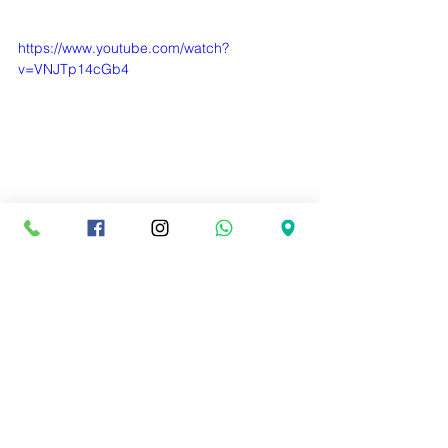
https://www.youtube.com/watch?
v=VNJTp14cGb4
Contáctenos
Tel:
(593 2) 2424928
Cel:
0998038794